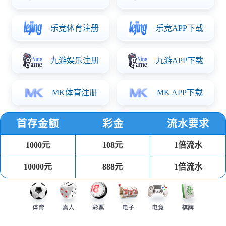
2026-06-05 19:43
63 次阅读
首页
/
体育动态
在经历了一段漫长的伤病恢复期后，中国前锋张玉宁
近期在联赛中展现出令人瞩目的竞技状态。过去几轮
比赛，他连续取得进球，不仅帮助北京国安稳住了积
分榜前列的位置，更让外界重新燃起了对其个人成就
的期待。随着下半程联赛的深入，这位曾经的中超金
靴候选人，正以火热的脚感向射手榜前三发起强有力
的冲击。